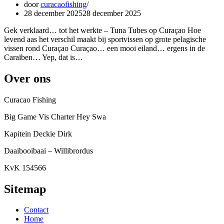
door
curacaofishing
28 december 2025
28 december 2025
Gek verklaard… tot het werkte – Tuna Tubes op Curaçao Hoe
levend aas het verschil maakt bij sportvissen op grote pelagische
vissen rond Curaçao Curaçao… een mooi eiland… ergens in de
Caraïben… Yep, dat is…
Over ons
Curacao Fishing
Big Game Vis Charter Hey Swa
Kapitein Deckie Dirk
Daaibooibaai – Willibrordus
KvK 154566
Sitemap
Contact
Home