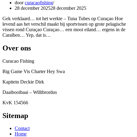
door
curacaofishing
28 december 2025
28 december 2025
Gek verklaard… tot het werkte – Tuna Tubes op Curaçao Hoe
levend aas het verschil maakt bij sportvissen op grote pelagische
vissen rond Curaçao Curaçao… een mooi eiland… ergens in de
Caraïben… Yep, dat is…
Over ons
Curacao Fishing
Big Game Vis Charter Hey Swa
Kapitein Deckie Dirk
Daaibooibaai – Willibrordus
KvK 154566
Sitemap
Contact
Home