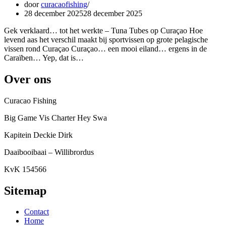
door
curacaofishing
28 december 2025
28 december 2025
Gek verklaard… tot het werkte – Tuna Tubes op Curaçao Hoe
levend aas het verschil maakt bij sportvissen op grote pelagische
vissen rond Curaçao Curaçao… een mooi eiland… ergens in de
Caraïben… Yep, dat is…
Over ons
Curacao Fishing
Big Game Vis Charter Hey Swa
Kapitein Deckie Dirk
Daaibooibaai – Willibrordus
KvK 154566
Sitemap
Contact
Home