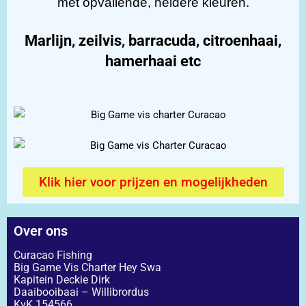
met opvallende, heldere kleuren.
Marlijn, zeilvis, barracuda, citroenhaai,
hamerhaai etc
Klik hier voor prijzen en mogelijkheden
Over ons
Curacao Fishing
Big Game Vis Charter Hey Swa
Kapitein Deckie Dirk
Daaibooibaai – Willibrordus
KvK 154566